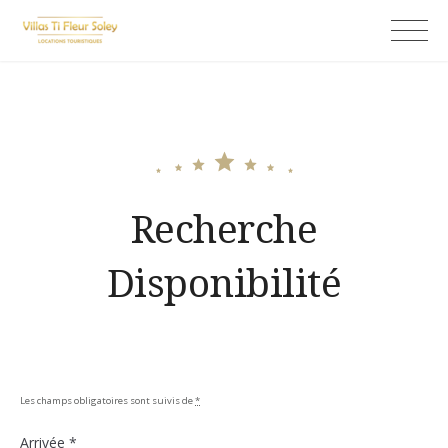
Skip
Ti fleur soley
to
content
Recherche
Disponibilité
Les champs obligatoires sont suivis de
*
Arrivée
*