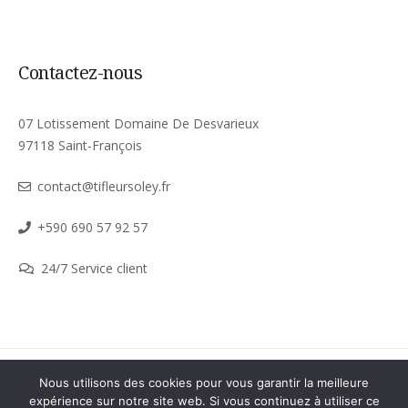
Contactez-nous
07 Lotissement Domaine De Desvarieux
97118 Saint-François
contact@tifleursoley.fr
+590 690 57 92 57
24/7 Service client
Nous utilisons des cookies pour vous garantir la meilleure
Terms & Conditions
expérience sur notre site web. Si vous continuez à utiliser ce