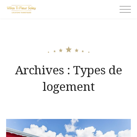
Skip
Ti fleur soley
to
content
Archives :
Types de
logement